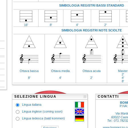
SIMBOLOGIA REGISTRI BASSI STANDARD
16'
8'
4'
2'
SIMBOLOGIA REGISTRI NOTE SCIOLTE
Ottava bassa
Ottava media
Ottava acuta
Master
2'
8'
4'
2'
4'
8'
SELEZIONE LINGUA
CONTATTI
BOMP
Lingua italiana
P.IVA
Lingua inglese (coming soon)
Via Marti
60022 Castel
Lingua tedesca (bald kommen)
Tel.: 071.7823
www.bompezzo.c