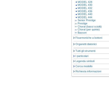
MODEL 428
MODEL 430
MODEL 432
MODEL 436
MODEL 440
MODEL 444
Senior Prestige
Prestige
Choral (bassi sciolti)
Choral (per quinte)
Basson
Fisarmoniche a bottoni
Organetti diatonici
Tutti gli strumenti
I particolari
Legenda simboli
Cerca modello
Richiesta informazioni