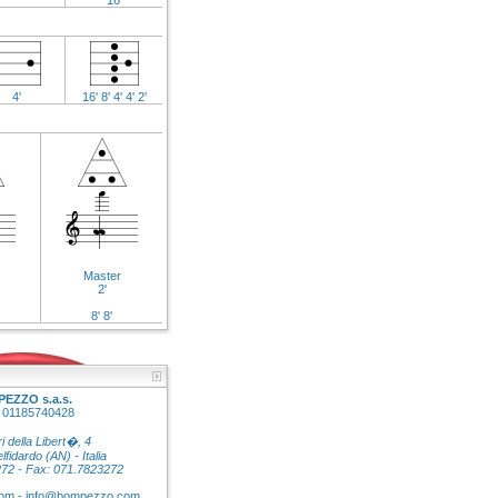
16'
4'
16' 8' 4' 4' 2'
Master
2'
8' 8'
EZZO s.a.s.
: 01185740428
ri della Libert�, 4
fidardo (AN) - Italia
272 - Fax: 071.7823272
om
-
info@bompezzo.com