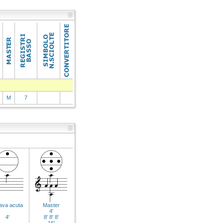
M
7
ava acuta
Master
4'
4'
8' 8' 8'