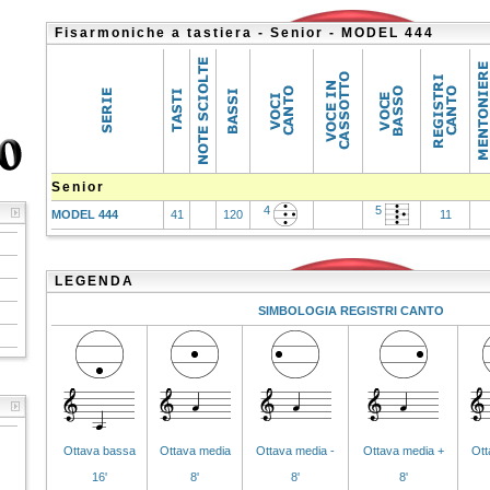
Fisarmoniche a tastiera - Senior - MODEL 444
Senior
4
5
MODEL 444
41
120
11
LEGENDA
SIMBOLOGIA REGISTRI CANTO
Ottava bassa
Ottava media
Ottava media -
Ottava media +
Ott
16'
8'
8'
8'